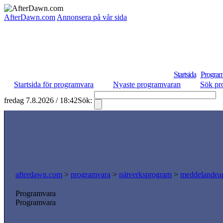
AfterDawn.com
Annonsera på vår sida
Startsida
Program
Startsida för programvara
Nyaste programvaran
Sök pr
fredag 7.8.2026 / 18:42
Sök:
S
afterdawn.com
>
programvara
>
nätverksprogram
>
meddelandeap
Programvara
Programvara