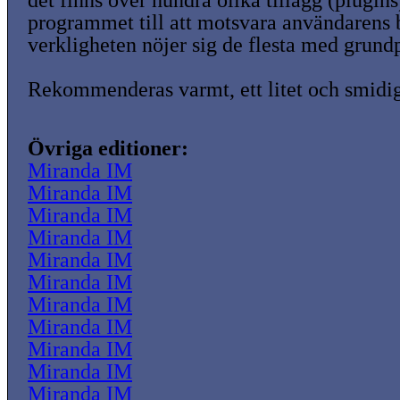
det finns över hundra olika tillägg (plugins
programmet till att motsvara användarens
verkligheten nöjer sig de flesta med grund
Rekommenderas varmt, ett litet och smidi
Övriga editioner:
Miranda IM
Miranda IM
Miranda IM
Miranda IM
Miranda IM
Miranda IM
Miranda IM
Miranda IM
Miranda IM
Miranda IM
Miranda IM