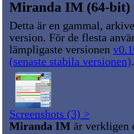
Miranda IM (64-bit) 
Detta är en gammal, arkiv
version. För de flesta anvä
lämpligaste versionen
v0.1
(senaste stabila versionen)
.
Screenshots (3) >
Miranda IM
är verkligen 