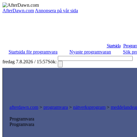
AfterDawn.com
Annonsera på vår sida
Startsida
Program
Startsida för programvara
Nyaste programvaran
Sök pr
fredag 7.8.2026 / 15:57
Sök:
S
afterdawn.com
>
programvara
>
nätverksprogram
>
meddelandeap
Programvara
Programvara