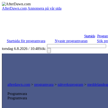
AfterDawn.com
Annonsera på vår sida
Startsida
Program
Startsida för programvara
Nyaste programvaran
Sök pr
torsdag 6.8.2026 / 10:48
Sök:
afterdawn.com
>
programvara
>
nätverksprogram
>
meddelandeap
Programvara
Programvara