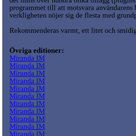
det finns över hundra olika tillägg (plugins
programmet till att motsvara användarens
verkligheten nöjer sig de flesta med grund
Rekommenderas varmt, ett litet och smidi
Övriga editioner:
Miranda IM
Miranda IM
Miranda IM
Miranda IM
Miranda IM
Miranda IM
Miranda IM
Miranda IM
Miranda IM
Miranda IM
Miranda IM