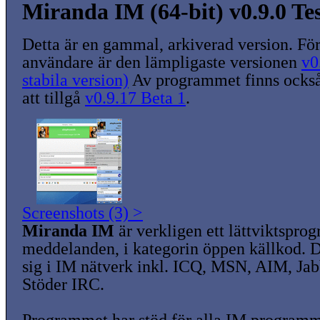
Miranda IM (64-bit) v0.9.0 Tes
Detta är en gammal, arkiverad version. För
användare är den lämpligaste versionen
v0
stabila version)
Av programmet finns också
att tillgå
v0.9.17 Beta 1
.
Screenshots (3) >
Miranda IM
är verkligen ett lättviktspro
meddelanden, i kategorin öppen källkod. 
sig i IM nätverk inkl. ICQ, MSN, AIM, Ja
Stöder IRC.