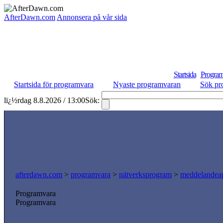
AfterDawn.com
Annonsera på vår sida
Startsida
Program
Startsida för programvara
Nyaste programvaran
Sök pr
lï¿½rdag 8.8.2026 / 13:00
Sök:
afterdawn.com
>
programvara
>
nätverksprogram
>
meddelandeap
Programvara
Programvara