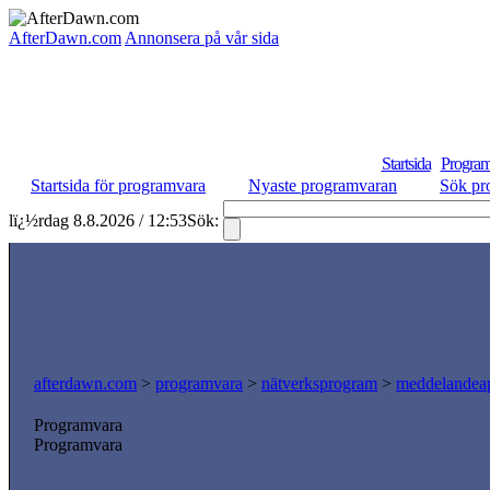
AfterDawn.com
Annonsera på vår sida
Startsida
Program
Startsida för programvara
Nyaste programvaran
Sök pr
lï¿½rdag 8.8.2026 / 12:53
Sök:
afterdawn.com
>
programvara
>
nätverksprogram
>
meddelandeap
Programvara
Programvara