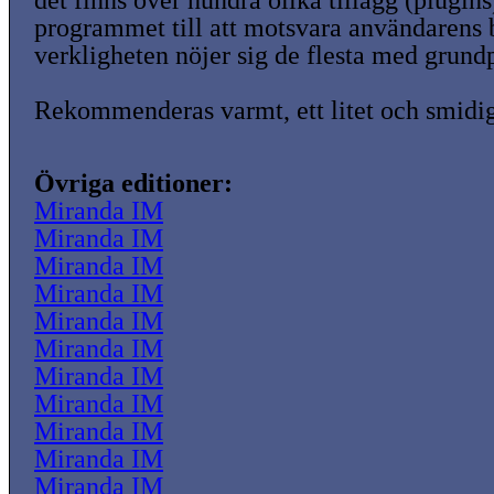
det finns över hundra olika tillägg (plugins
programmet till att motsvara användarens
verkligheten nöjer sig de flesta med grund
Rekommenderas varmt, ett litet och smidi
Övriga editioner:
Miranda IM
Miranda IM
Miranda IM
Miranda IM
Miranda IM
Miranda IM
Miranda IM
Miranda IM
Miranda IM
Miranda IM
Miranda IM