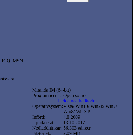
kl. ICQ, MSN,
motsvara
Miranda IM (64-bit)
Programlicens:
Open source
Ladda ned källkoden
Operativsystem:
Vista/ Win10/ Win2k/ Win7/
Win8/ WinXP
Införd:
4.8.2009
Uppdaterat:
13.10.2017
Nedladdningar:
56,303 gånger
Filstorlek:
2.09 MB