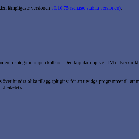
 den lämpligaste versionen
v0.10.75 (senaste stabila versionen)
.
anden, i kategorin öppen källkod. Den kopplar upp sig i IM nätverk in
över hundra olika tillägg (plugins) för att utvidga programmet till att 
undpaketet).