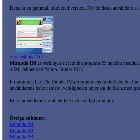
Detta är en gammal, arkiverad version. För de flesta användare är
Screenshots (3) >
Miranda IM
är verkligen ett lättviktsprogram för snabba meddel
AIM, Jabber och Yahoo. Stöder IRC.
Programmet har stöd för alla IM programmens funktioner, det finns 
användarens behov (men i verkligheten nöjer sig de flesta med gr
Rekommenderas varmt, ett litet och smidigt program.
Övriga editioner:
Miranda IM
Miranda IM
Miranda IM